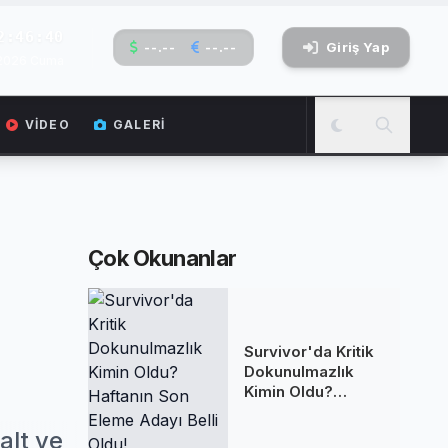
2:46:41
--.--
--.--
Giriş Yap
 2026 Cuma
VIDEO
GALERI
Çok Okunanlar
Survivor'da Kritik
Dokunulmazlık
Kimin Oldu?
Haftanın Son
Eleme Adayı Belli
alt ve