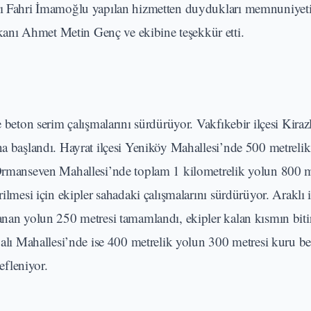
arı Fahri İmamoğlu yapılan hizmetten duydukları memnuniyeti
anı Ahmet Metin Genç ve ekibine teşekkür etti.
e beton serim çalışmalarını sürdürüyor. Vakfıkebir ilçesi Kiraz
na başlandı. Hayrat ilçesi Yeniköy Mahallesi’nde 500 metreli
i Ormanseven Mahallesi’nde toplam 1 kilometrelik yolun 800 
ilmesi için ekipler sahadaki çalışmalarını sürdürüyor. Araklı i
anan yolun 250 metresi tamamlandı, ekipler kalan kısmın bitir
rpalı Mahallesi’nde ise 400 metrelik yolun 300 metresi kuru be
fleniyor.