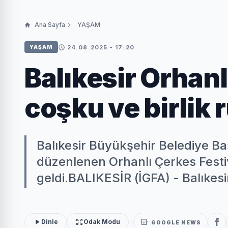
Ana Sayfa
YAŞAM
24.08.2025 - 17:20
YAŞAM
Balıkesir Orhanl
coşku ve birlik r
Balıkesir Büyükşehir Belediye B
düzenlenen Orhanlı Çerkes Festiv
geldi.BALIKESİR (İGFA) - Balıkesi
Dinle
Odak Modu
GOOGLE NEWS