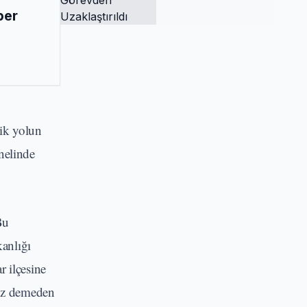
Tutuklandı ve
ber
Görevden
Uzaklaştırıldı
lik yolun
enelinde
Bu
anlığı
r ilçesine
düz demeden