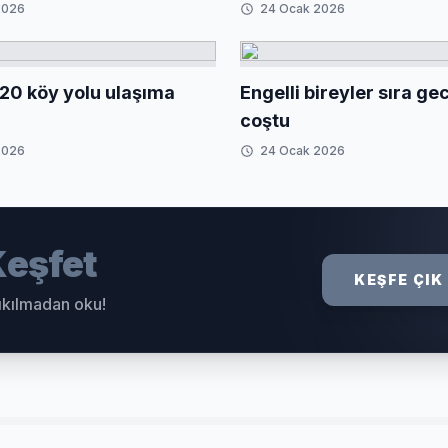
2026
24 Ocak 2026
20 köy yolu ulaşıma
Engelli bireyler sıra g
coştu
2026
24 Ocak 2026
eşfet
KEŞFE ÇIK
sıkılmadan oku!