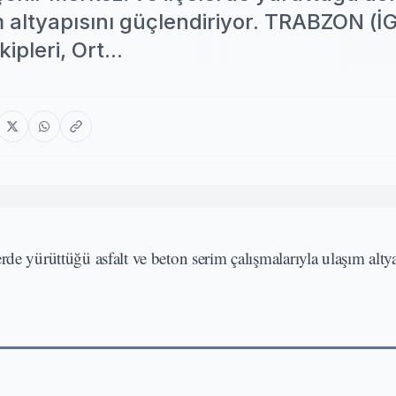
m altyapısını güçlendiriyor. TRABZON (İ
pleri, Ort...
de yürüttüğü asfalt ve beton serim çalışmalarıyla ulaşım altya