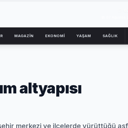
0
07 Ağustos
OR
MAGAZİN
EKONOMİ
YAŞAM
SAĞLIK
ım altyapısı
ehir merkezi ve ilçelerde yürüttüğü asf