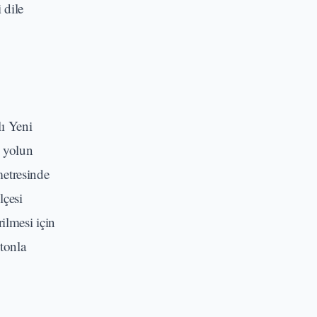
 dile
lı Yeni
k yolun
metresinde
lçesi
ilmesi için
tonla