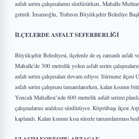
asfalt serim çalışmalarını sürdürürken, Mahalle Muht
getirdi. İmamoğlu, Trabzon Büyükşehir Belediye Başk
İLÇELERDE ASFALT SEFERBERLİĞİ
Büyükşehir Belediyesi, ilçelerde de eş zamanlı asfalt v
Mahalle’de 300 metrelik yolun asfalt serim çalışmaları
asfalt serim çalışmaları devam ediyor. Sürmene ilçes
asfalt serim çalışması tamamlanırken, kalan kısmın bitir
Yoncalı Mahallesi’nde 600 metrelik asfalt serimi planl
çalışmalarını aralıksız sürdürüyor. Köprübaşı ilçesi A
kaplandı. Kalan kısmın kısa sürede tamamlanması hede
ULAŞIM KONFORU ARTACAK