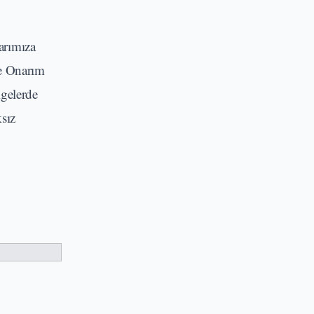
arımıza
ve Onarım
lgelerde
ksız