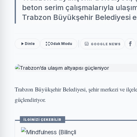
beton serim çalışmalarıyla ulaşı
Trabzon Büyükşehir Belediyesi eki
Dinle
Odak Modu
GOOGLE NEWS
Trabzon Büyükşehir Belediyesi, şehir merkezi ve ilçeler
güçlendiriyor.
İLGİNİZİ ÇEKEBİLİR