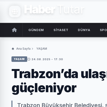
Haber
Tutar
TARAFSIZ & GÜNCEL
GÜNDEM
SİYASET
DÜNYA
SP
Ana Sayfa
YAŞAM
24.08.2025 - 17:30
YAŞAM
Trabzon’da ulaş
güçleniyor
Trabzon Büyükşehir Belediyesi, ş