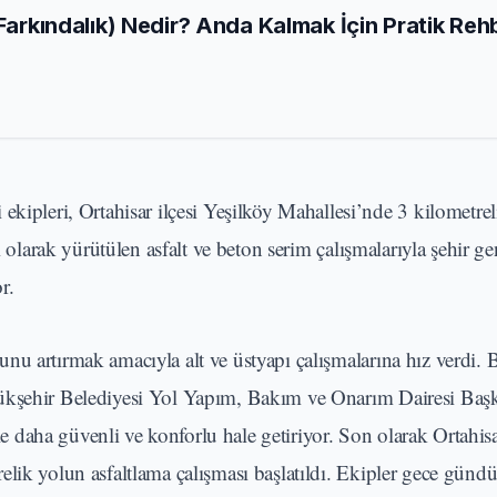
 Farkındalık) Nedir? Anda Kalmak İçin Pratik Reh
kipleri, Ortahisar ilçesi Yeşilköy Mahallesi’nde 3 kilometre
ı olarak yürütülen asfalt ve beton serim çalışmalarıyla şehir g
r.
nu artırmak amacıyla alt ve üstyapı çalışmalarına hız verdi. 
yükşehir Belediyesi Yol Yapım, Bakım ve Onarım Dairesi Başk
yle daha güvenli ve konforlu hale getiriyor. Son olarak Ortahisa
elik yolun asfaltlama çalışması başlatıldı. Ekipler gece gün