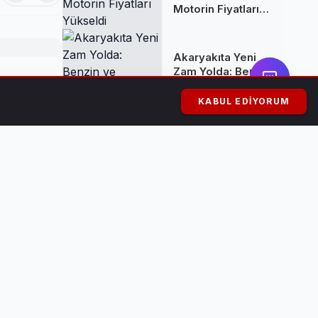
Motorin Fiyatları
Yükseldi
Akaryakıta Yeni
Zam Yolda: Benzin
ve Motorine
ılarak
Yüksek Artış
KABUL EDIYORUM
Bekleniyor
Kuşadası'nda
lı Çerkes
Rüşvet Skandalı:
Belediye Başkanı
ken festivale
Ömer Günel
Tutuklandı ve
Görevden
Uzaklaştırıldı