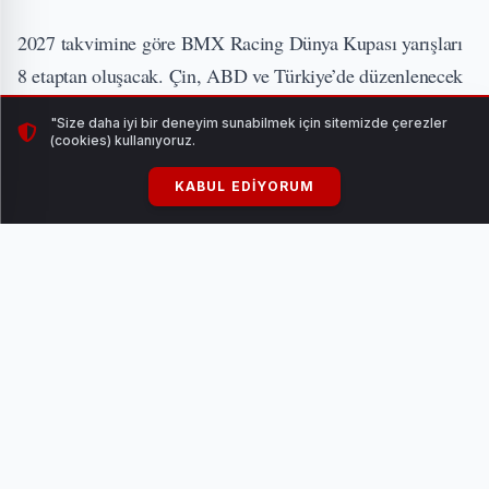
2027 takvimine göre BMX Racing Dünya Kupası yarışları
8 etaptan oluşacak. Çin, ABD ve Türkiye’de düzenlenecek
yarışların 3’ncü ve 4’ncü etaplarına Sakarya ev sahipliği
"Size daha iyi bir deneyim sunabilmek için sitemizde çerezler
yapacak.
(cookies) kullanıyoruz.
KABUL EDIYORUM