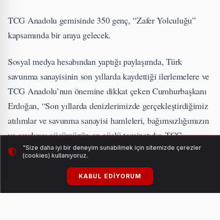
TCG Anadolu gemisinde 350 genç, “Zafer Yolculuğu”
kapsamında bir araya gelecek.
Sosyal medya hesabından yaptığı paylaşımda, Türk
savunma sanayisinin son yıllarda kaydettiği ilerlemelere ve
TCG Anadolu’nun önemine dikkat çeken Cumhurbaşkanı
Erdoğan, “Son yıllarda denizlerimizde gerçekleştirdiğimiz
atılımlar ve savunma sanayisi hamleleri, bağımsızlığımızın
ve caydırıcı gücümüzün en güçlü teminatıdır. TCG
Anadolu’muz da bu vizyonun en önemli sembollerinden
"Size daha iyi bir deneyim sunabilmek için sitemizde çerezler
(cookies) kullanıyoruz.
biri olmuştur” dedi.
KABUL EDIYORUM