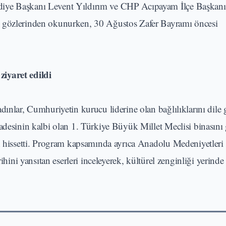
diye Başkanı Levent Yıldırım ve CHP Acıpayam İlçe Başkanı
u gözlerinden okunurken, 30 Ağustos Zafer Bayramı öncesi
iyaret edildi
ınlar, Cumhuriyetin kurucu liderine olan bağlılıklarını dile g
adesinin kalbi olan 1. Türkiye Büyük Millet Meclisi binasını
an hissetti. Program kapsamında ayrıca Anadolu Medeniyetleri
rihini yansıtan eserleri inceleyerek, kültürel zenginliği yerind