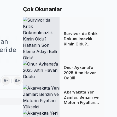
Çok Okunanlar
Survivor'da Kritik
Dokunulmazlık
nan
Kimin Oldu?
eri de
Haftanın Son
Eleme Adayı Belli
Oldu!
Onur Aykanat’a
2025 Altın Havan
Ödülü
A-
A+
Akaryakıtta Yeni
Zamlar: Benzin ve
Motorin Fiyatları
Yükseldi