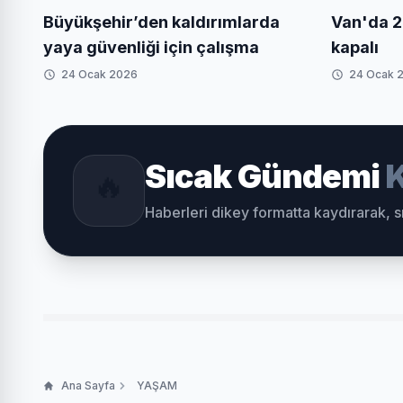
Büyükşehir’den kaldırımlarda
Van'da 2
yaya güvenliği için çalışma
kapalı
24 Ocak 2026
24 Ocak 
Sıcak Gündemi
K
🔥
Haberleri dikey formatta kaydırarak, 
Ana Sayfa
YAŞAM