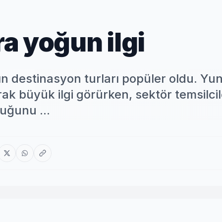
ra yoğun ilgi
kın destinasyon turları popüler oldu. Yu
rak büyük ilgi görürken, sektör temsilcil
duğunu ...