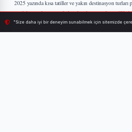
2025 yazında kısa tatiller ve yakın destinasyon turları
görürken, sektör temsilcileri de talepte gözle görülür 
"Size daha iyi bir deneyim sunabilmek için sitemizde çere
İSTANBUL (İGFA) -
2025 yaz sezonunda kısa süreli 
seyahat severlerin en çok tercih ettiği alternatifler arası
İLGİNİZİ ÇEKEBİLİR
Mindfulness (Bilinçli
HABERI OKU