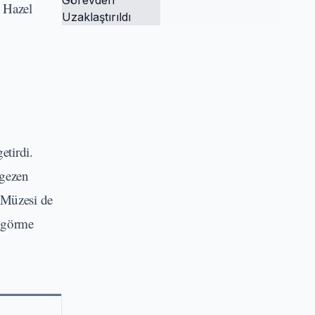
 Hazel
Tutuklandı ve
Görevden
Uzaklaştırıldı
etirdi.
 gezen
 Müzesi de
e görme