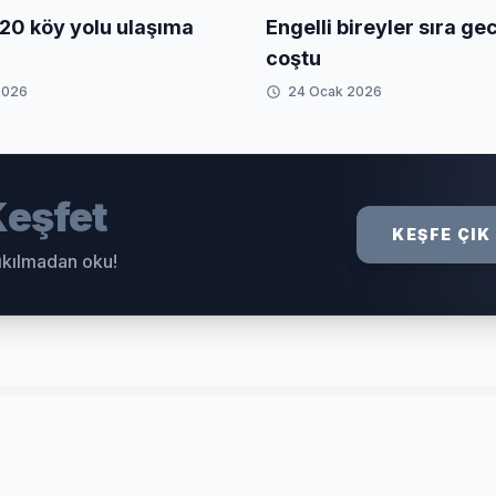
20 köy yolu ulaşıma
Engelli bireyler sıra g
coştu
2026
24 Ocak 2026
eşfet
KEŞFE ÇIK
sıkılmadan oku!