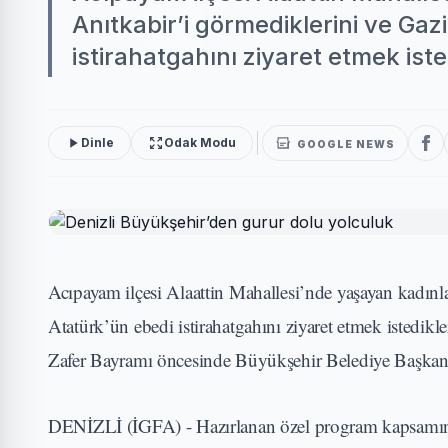
Anıtkabir’i görmediklerini ve Ga
istirahatgahını ziyaret etmek iste
Dinle
Odak Modu
GOOGLE NEWS
Acıpayam ilçesi Alaattin Mahallesi’nde yaşayan kadın
Atatürk’ün ebedi istirahatgahını ziyaret etmek istedikl
Zafer Bayramı öncesinde Büyükşehir Belediye Başkanı 
DENİZLİ (İGFA) - Hazırlanan özel program kapsamınd