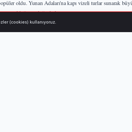
 popüler oldu. Yunan Adaları'na kapı vizeli turlar sunarak büyü
bir artış olduğunu doğruladı.
zler (cookies) kullanıyoruz.
tatil seçenekleri, özellikle de yakın destinasyonlara düzenlene
nda yer aldı.
 Farkındalık) Nedir? Anda Kalmak İçin Pratik Reh