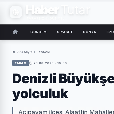
Haber
Tutar
TARAFSIZ & GÜNCEL
GÜNDEM
SİYASET
DÜNYA
SP
Ana Sayfa
YAŞAM
23.08.2025 - 16:50
YAŞAM
Denizli Büyükşe
yolculuk
Acıpayam ilçesi Alaattin Mahalle