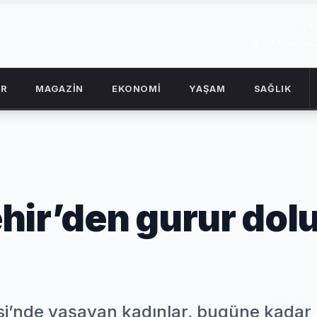
1
07 Ağustos
OR
MAGAZİN
EKONOMİ
YAŞAM
SAĞLIK
hir’den gurur dol
si’nde yaşayan kadınlar, bugüne kadar 