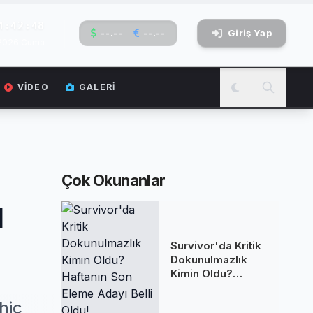
4:42:49
--.--
--.--
Giriş Yap
 2026 Cuma
VIDEO
GALERI
Çok Okunanlar
u
Survivor'da Kritik
Dokunulmazlık
Kimin Oldu?
Haftanın Son
Eleme Adayı Belli
hiç