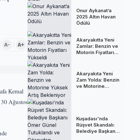
Oldu!
Onur Aykanat’a
2025 Altın Havan
Ödülü
Akaryakıtta Yeni
A-
A+
Zamlar: Benzin ve
Motorin Fiyatları
Yükseldi
Akaryakıta Yeni
Zam Yolda: Benzin
ve Motorine
tafa Kemal
Yüksek Artış
Bekleniyor
p, 30 Ağustos
Kuşadası'nda
Rüşvet Skandalı:
Belediye Başkanı
nde
Ömer Günel