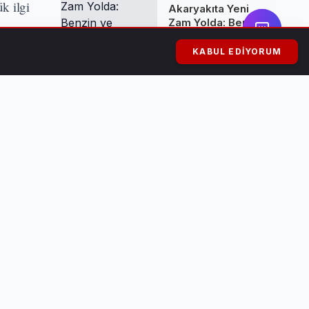
k ilgi
Akaryakıta Yeni
Zam Yolda: Benzin
ve Motorine
Yüksek Artış
KABUL EDIYORUM
Bekleniyor
n turlar,
Kuşadası'nda
Rüşvet Skandalı:
Belediye Başkanı
Ömer Günel
Tutuklandı ve
Görevden
Uzaklaştırıldı
ber