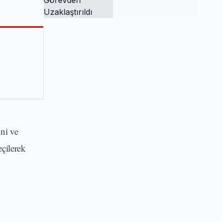
Tutuklandı ve
Görevden
Uzaklaştırıldı
ini ve
çilerek