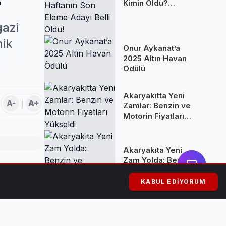
Kimin Oldu?
Haftanın Son
Eleme Adayı Belli
gazi
Oldu!
nik
Onur Aykanat’a
2025 Altın Havan
Ödülü
Akaryakıtta Yeni
A-
A+
Zamlar: Benzin ve
Motorin Fiyatları
Yükseldi
Akaryakıta Yeni
Zam Yolda: Benzin
ve Motorine
 ve Uzay
Yüksek Artış
KABUL EDIYORUM
Bekleniyor
 detaylı
Kuşadası'nda