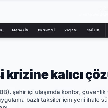
1
08 Ağustos 2026
OR
MAGAZİN
EKONOMİ
YAŞAM
SAĞLIK
i krizine kalıcı ç
BB), şehir içi ulaşımda konfor, güvenlik
 uygulama bazlı taksiler için yeni ihale sü
pı...