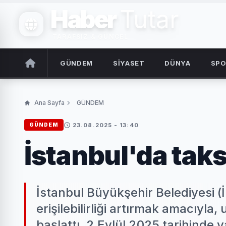
Haber
Tutar
TARAFSIZ & GÜNCEL
GÜNDEM
SİYASET
DÜNYA
SP
Ana Sayfa
GÜNDEM
23.08.2025 - 13:40
GÜNDEM
İstanbul'da taks
İstanbul Büyükşehir Belediyesi (İ
erişilebilirliği artırmak amacıyla,
başlattı. 2 Eylül 2025 tarihinde ya