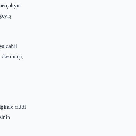
re çalışan
leyiş
ya dahil
davranışı,
iğinde ciddi
sinin