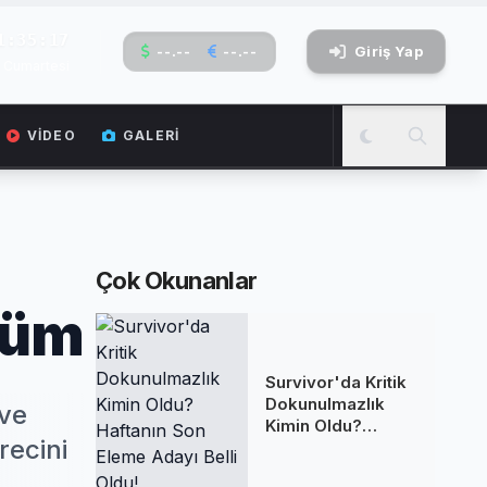
1:35:18
--.--
--.--
Giriş Yap
 Cumartesi
VIDEO
GALERI
Çok Okunanlar
özüm
Survivor'da Kritik
Dokunulmazlık
 ve
Kimin Oldu?
recini
Haftanın Son
Eleme Adayı Belli