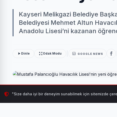
Kayseri Melikgazi Belediye Başka
Belediyesi Mehmet Altun Havacılı
Anadolu Lisesi’ni kazanan öğrencile
Dinle
Odak Modu
GOOGLE NEWS
Kayseri Melikgazi Belediye Başkanı Doç. Dr. Mustafa
"Size daha iyi bir deneyim sunabilmek için sitemizde çere
Teknolojileri Mesleki ve Teknik Anadolu Lisesi’ni kazan
bilgiler verdi, merak edilen soruları cevapladı.