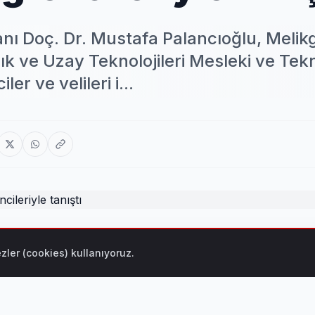
nı Doç. Dr. Mustafa Palancıoğlu, Melik
k ve Uzay Teknolojileri Mesleki ve Tek
r ve velileri i...
 Palancıoğlu, Melikgazi Belediyesi Mehmet Altun Havacılık
zler (cookies) kullanıyoruz.
an öğrenciler ve velileri ile bir araya gelerek, okul hakkında