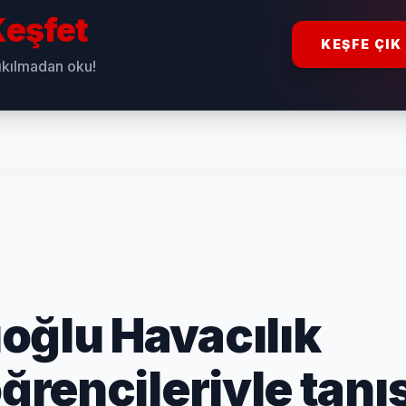
eşfet
KEŞFE ÇIK
sıkılmadan oku!
oğlu Havacılık
ğrencileriyle tanış