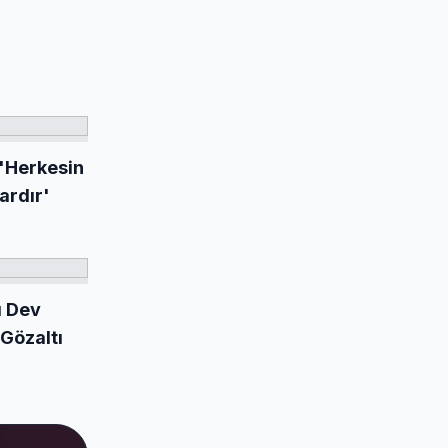
 'Herkesin
ardır'
ı Dev
Gözaltı