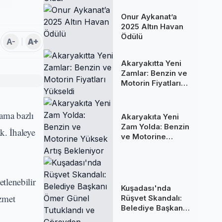
Oldu!
Onur Aykanat’a
2025 Altın Havan
Ödülü
A-
A+
Akaryakıtta Yeni
Zamlar: Benzin ve
Motorin Fiyatları
Yükseldi
lama bazlı
Akaryakıta Yeni
Zam Yolda: Benzin
ak. İhaleye
ve Motorine
Yüksek Artış
Bekleniyor
tlenebilir
Kuşadası'nda
izmet
Rüşvet Skandalı:
Belediye Başkanı
Ömer Günel