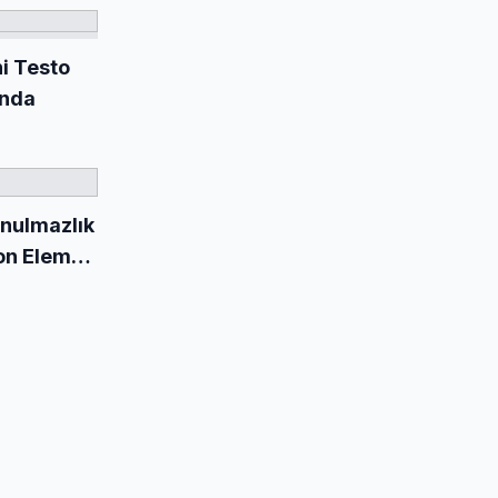
i Testo
ında
unulmazlık
on Eleme