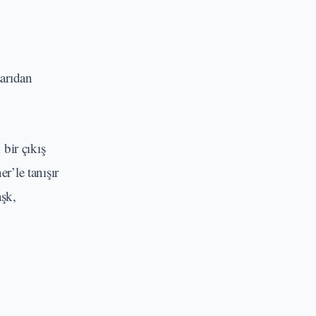
şarıdan
bir çıkış
r’le tanışır
aşk,