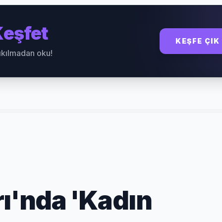
eşfet
KEŞFE ÇIK
sıkılmadan oku!
rı'nda 'Kadın