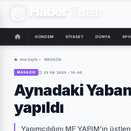
Haber
Tutar
TARAFSIZ & GÜNCEL
GÜNDEM
SİYASET
DÜNYA
SP
Ana Sayfa
MAGAZİN
23.08.2025 - 10:40
MAGAZİN
Aynadaki Yaban
yapıldı
Yapımcılığını MF YAPIM’ın üstlen