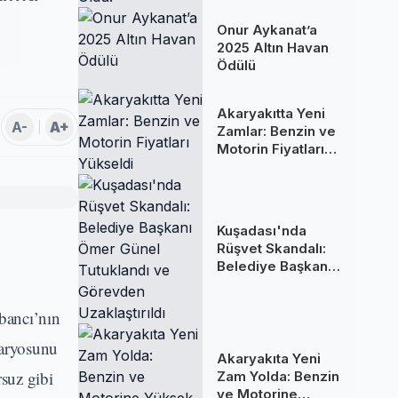
Oldu!
Onur Aykanat’a
2025 Altın Havan
Ödülü
Akaryakıtta Yeni
A-
A+
Zamlar: Benzin ve
Motorin Fiyatları
Yükseldi
Kuşadası'nda
Rüşvet Skandalı:
Belediye Başkanı
Ömer Günel
Tutuklandı ve
bancı’nın
Görevden
Uzaklaştırıldı
naryosunu
Akaryakıta Yeni
suz gibi
Zam Yolda: Benzin
ve Motorine