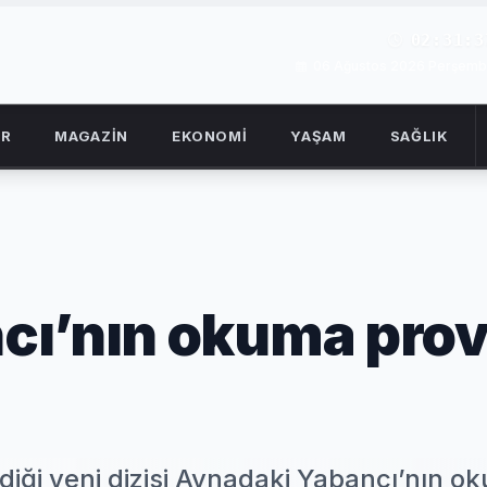
02:31:3
06 Ağustos 2026 Perşem
OR
MAGAZİN
EKONOMİ
YAŞAM
SAĞLIK
cı’nın okuma prov
diği yeni dizisi Aynadaki Yabancı’nın o