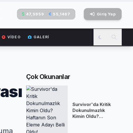
8
47,5959
55,1467
Giriş Yap
be
VIDEO
GALERI
Çok Okunanlar
ası
Survivor'da Kritik
Dokunulmazlık
Kimin Oldu?
Haftanın Son
Eleme Adayı Belli
kuma