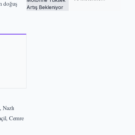
en doğuş
Yüksek Artış
Bekleniyor
"
 Nazlı
çil, Cemre