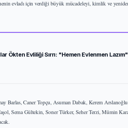
annenin evladı için verdiği büyük mücadeleyi, kimlik ve yenid
r Ökten Evliliği Sırrı: "Hemen Evlenmen Lazım
may Barlas, Caner Topçu, Asuman Dabak, Kerem Arslanoğlu,
aşol, Sema Gültekin, Soner Türker, Seher Terzi, Mümin Kara
acak.