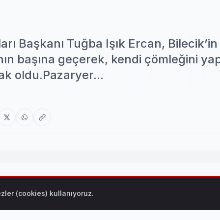
rı Başkanı Tuğba Işık Ercan, Bilecik’in
nın başına geçerek, kendi çömleğini ya
tak oldu.Pazaryer...
k Ercan, Bilecik’in Pazaryeri ilçesinde çömlek çarkının baş
zler (cookies) kullanıyoruz.
ortak oldu.