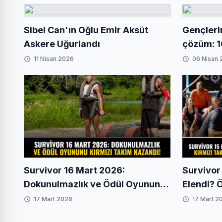
Sibel Can'ın Oğlu Emir Aksüt
Gençleri
Askere Uğurlandı
çözüm: 1
insanlar
11 Nisan 2026
06 Nisan
Survivor 16 Mart 2026:
Survivor
Dokunulmazlık ve Ödül Oyununu
Elendi? 
Kırmızı Takım Kazandı! Eleme
Takım Rü
17 Mart 2026
17 Mart 2
Adayı ve Şok Transfer Detayları
Transfer