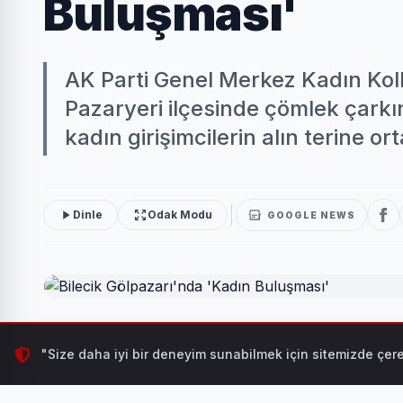
Buluşması'
AK Parti Genel Merkez Kadın Kolla
Pazaryeri ilçesinde çömlek çarkı
kadın girişimcilerin alın terine or
Dinle
Odak Modu
GOOGLE NEWS
AK Parti Genel Merkez Kadın Kolları Başkanı Tuğba Işı
"Size daha iyi bir deneyim sunabilmek için sitemizde çere
kendi çömleğini yapan kadın girişimcilerin alın terine 