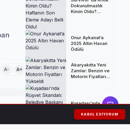
Dokunulmazlık
Kimin Oldu?
Haftanın Son
Eleme Adayı Belli
Oldu!
pan
Onur Aykanat’a
2025 Altın Havan
Ödülü
Akaryakıtta Yeni
A-
A+
Zamlar: Benzin ve
Motorin Fiyatları
Yükseldi
Kuşadası'nda
Rüşvet Skandalı:
ına geçerek,
Belediye Başkanı
KABUL EDIYORUM
Ömer Günel
Tutuklandı ve