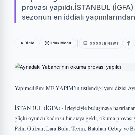
provası yapıldı.İSTANBUL (İGFA) 
sezonun en iddialı yapımlarından 
Dinle
Odak Modu
GOOGLE NEWS
Yapımcılığını MF YAPIM’ın üstlendiği yeni dizisi Ay
İSTANBUL (İGFA) - İzleyiciyle buluşmaya hazırlanan,
güçlü oyuncu kadrosu bir araya geldi, okuma provas
Pelin Gülcan, Lara Bulut Tecim, Batuhan Özbay ve Ber