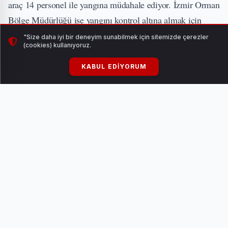
araç 14 personel ile yangına müdahale ediyor. İzmir Orman
Bölge Müdürlüğü ise yangını kontrol altına almak için
karadan ve havadan mücadelesini sürdürüyor.
"Size daha iyi bir deneyim sunabilmek için sitemizde çerezler
(cookies) kullanıyoruz.
KABUL EDIYORUM
İlçe belediyelerden gönderilen su tankerleri de yangını