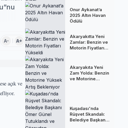
Oldu!
lu”nu
Onur Aykanat’a
2025 Altın Havan
Ödülü
Akaryakıtta Yeni
A-
A+
Zamlar: Benzin ve
Motorin Fiyatları
Yükseldi
Akaryakıta Yeni
Zam Yolda: Benzin
ve Motorine
ese açık ve
Yüksek Artış
Bekleniyor
fliyor.
Kuşadası'nda
Rüşvet Skandalı:
Belediye Başkanı
Ömer Günel