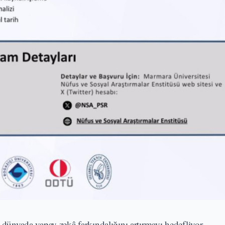
nyada yapay zekâ farkındalığını artırmayı hedefliyor.