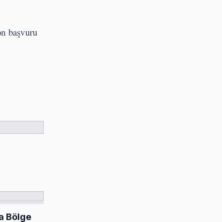
son başvuru
sa Bölge