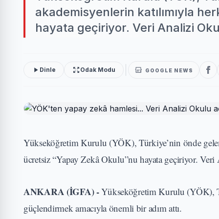
akademisyenlerin katılımıyla he
hayata geçiriyor. Veri Analizi Ok
Dinle
Odak Modu
GOOGLE NEWS
Yükseköğretim Kurulu (YÖK), Türkiye’nin önde gelen 
ücretsiz “Yapay Zekâ Okulu”nu hayata geçiriyor. Veri A
ANKARA (İGFA) -
Yükseköğretim Kurulu (YÖK), Tür
güçlendirmek amacıyla önemli bir adım attı.