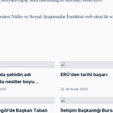
itesi Nüfus ve Sosyal Araştırmalar Enstitüsü web sitesi ile 
da şehidin adı
ERÜ’den tarihi başarı
da nesiller boyu
cak
 2025
06 Aralık 2025
egöl’de Başkan Taban
İletişim Başkanlığı Bur