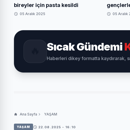
bireyler için pasta kesildi
gençlerl
05 Aralık 2025
05 Aralık
Sıcak Gündemi
K
🔥
Haberleri dikey formatta kaydırarak, 
Ana Sayfa
YAŞAM
22.08.2025 - 16:10
YAŞAM