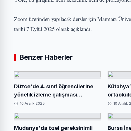
Zoom üzerinden yapılacak dersler için Marmara Ünivers
tarihi 7 Eylül 2025 olarak açıklandı.
Benzer Haberler
Düzce'de 4. sınıf öğrencilerine
Kütahya’
yönelik izleme çalışması
ortaokul
değerlendirildi
yaşatıla
10 Aralık 2025
10 Aralık
Mudanya'da özel gereksinimli
Bursa İn