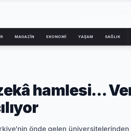
16:49:1
08 Ağustos 2026 Cumartes
OR
MAGAZİN
EKONOMİ
YAŞAM
SAĞLIK
ekâ hamlesi... Ve
ılıyor
kiye’nin önde gelen üniversitelerinde