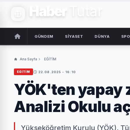
Haber
Tutar
TARAFSIZ & GÜNCEL
GÜNDEM
SİYASET
DÜNYA
SP
Ana Sayfa
EĞİTİM
22.08.2025 - 16:10
EĞİTİM
YÖK'ten yapay z
Analizi Okulu aç
Yükseköğretim Kurulu (YÖK), Tür