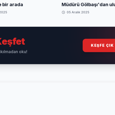
e bir arada
Müdürü Gölbaşı'dan ulu
öğrencilere 'Kamu Dipl
 2025
05 Aralık 2025
ve Medya' dersi
eşfet
KEŞFE ÇIK
sıkılmadan oku!