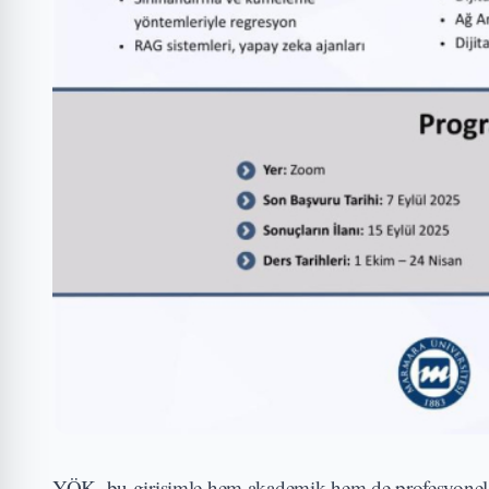
YÖK, bu girişimle hem akademik hem de profesyonel dü