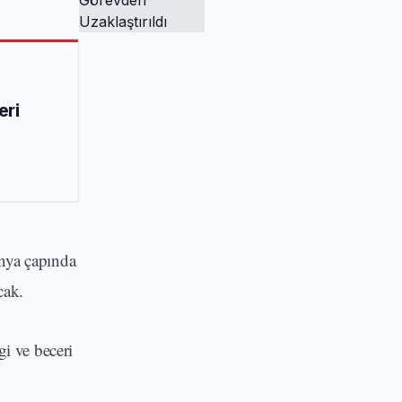
Tutuklandı ve
Görevden
Uzaklaştırıldı
eri
ünya çapında
cak.
i ve beceri