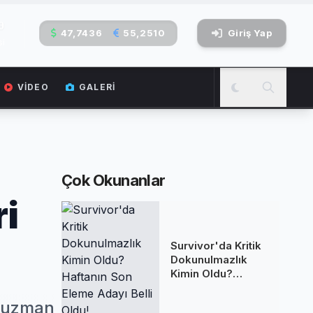
1
47,7436
55,2510
Giriş Yap
i
VIDEO
GALERI
Çok Okunanlar
ri
Survivor'da Kritik
Dokunulmazlık
Kimin Oldu?
Haftanın Son
Eleme Adayı Belli
n uzman