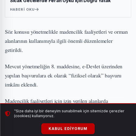
Sıcak Gecelerde Ferah Uyku İçin Doğru Yatak
HABERI OKU
Söz konusu yönetmelikle madencilik faaliyetleri ve orman
alanlarının kullanımıyla ilgili önemli düzenlemeler
getirildi.
Mevcut yönetmeliğin 8. maddesine, e-Devlet üzerinden
yapılan başvurulara ek olarak “fiziksel olarak” başvuru
imkânı eklendi.
Madencilik faaliyetleri için izin verilen alanlarda
rehabilitasyon zorunluluğu güncellendi. I, II (a), II (b) ve II
"Size daha iyi bir deneyim sunabilmek için sitemizde çerezler
(cookies) kullanıyoruz.
(c) Grubu açık işletme madenciliğinde, bir ruhsat
sahasında rehabilitasyona konu izinlerin toplamı 10 hektarı
KABUL EDIYORUM