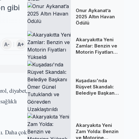
Oldu!
n gibi
Onur Aykanat’a
2025 Altın Havan
Ödülü
Akaryakıtta Yeni
A-
A+
Zamlar: Benzin ve
Motorin Fiyatları
Yükseldi
Kuşadası'nda
Rüşvet Skandalı:
rol, diyabet,
Belediye Başkanı
Ömer Günel
sağlıklı
Tutuklandı ve
Görevden
Uzaklaştırıldı
Akaryakıta Yeni
dı. Daha çok
Zam Yolda: Benzin
ve Motorine