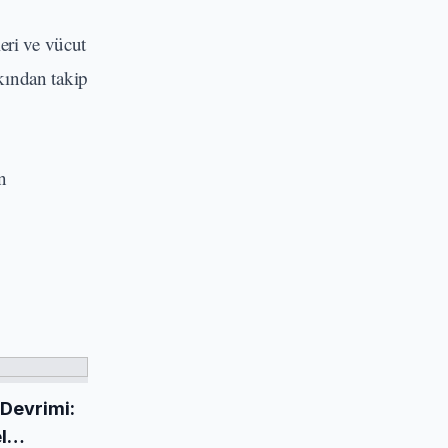
eri ve vücut
akından takip
n
 Devrimi:
l