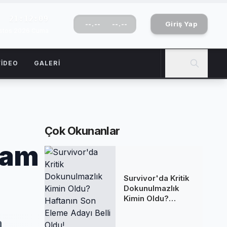
21:12:10
--.--
--.--
Giriş Yap
stos 2026 Cuma
VIDEO
GALERI
Çok Okunanlar
şam
Survivor'da Kritik
Dokunulmazlık
Kimin Oldu?
Haftanın Son
Eleme Adayı Belli
a