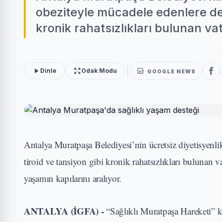
obeziteyle mücadele edenlere deği
kronik rahatsızlıkları bulunan va
Dinle
Odak Modu
GOOGLE NEWS
Antalya Muratpaşa Belediyesi’nin ücretsiz diyetisyenlik
tiroid ve tansiyon gibi kronik rahatsızlıkları bulunan 
yaşamın kapılarını aralıyor.
ANTALYA (İGFA) -
“Sağlıklı Muratpaşa Hareketi” 