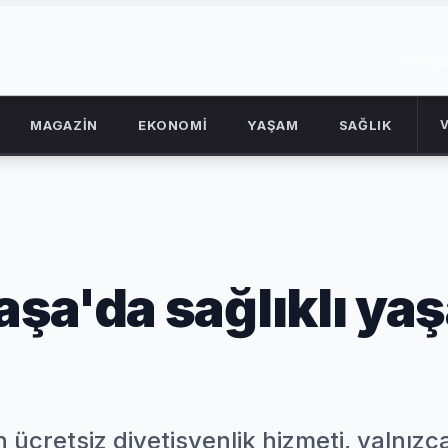
07 Ağu
MAGAZİN
EKONOMİ
YAŞAM
SAĞLIK
şa'da sağlıklı ya
ücretsiz diyetisyenlik hizmeti, yalnızc