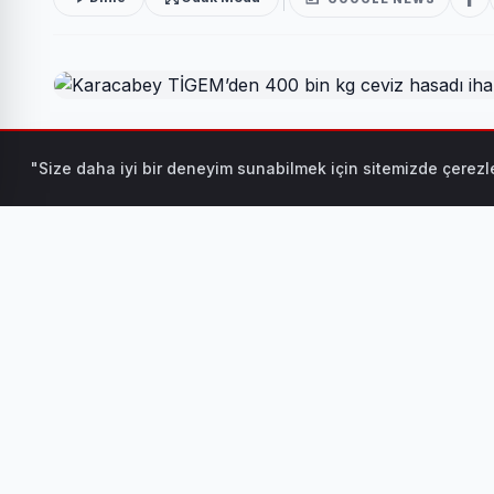
Tarım İşletmeleri Genel Müdürlüğü (TİGEM) Karacabey
"Size daha iyi bir deneyim sunabilmek için sitemizde çerezle
kabuklu ceviz hasadı hizmeti alımı ihalesi düzenliyor. İ
BURSA (İGFA) -
Tarım İşletmeleri Genel Müdürlüğ
için 400 bin kg el ile yaş kabuklu ceviz hasadı hizmeti a
İLGİNİZİ ÇEKEBİLİR
Sıcak Gecelerde Fera
HABERI OKU