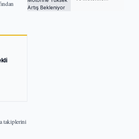
afından
Yüksek Artış
Bekleniyor
kli
a takiplerini