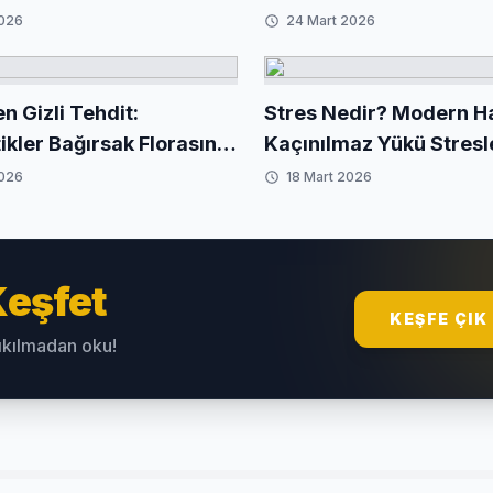
kleriyle Mücadele Yolları
Sağlığımız Üzerindeki
2026
24 Mart 2026
Etkisi
en Gizli Tehdit:
Stres Nedir? Modern H
ikler Bağırsak Florasını
Kaçınılmaz Yükü Stresl
arak Değiştiriyor
Çıkma ve Yönetme Yolla
2026
18 Mart 2026
eşfet
KEŞFE ÇIK
sıkılmadan oku!