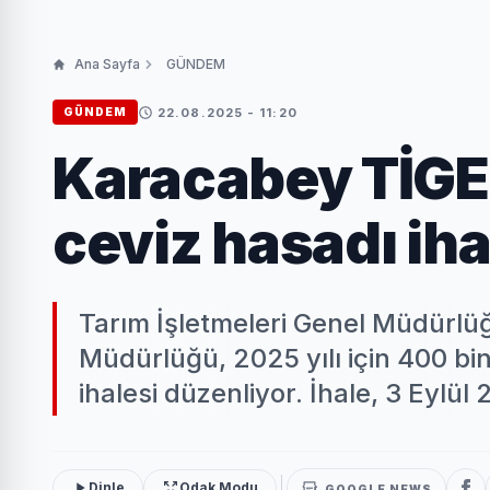
Ana Sayfa
GÜNDEM
22.08.2025 - 11:20
GÜNDEM
Karacabey TİGE
ceviz hasadı iha
Tarım İşletmeleri Genel Müdürlü
Müdürlüğü, 2025 yılı için 400 bin
ihalesi düzenliyor. İhale, 3 Eylül
Dinle
Odak Modu
GOOGLE NEWS