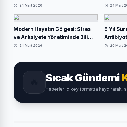
Bilim Destekli Stratejiler
Değişikli
24 Mart 2026
24 Mart 
Modern Hayatın Gölgesi: Stres
8 Yıl Sür
ve Anksiyete Yönetiminde Bilim
Antibiyot
Destekli Yeni Yaklaşımlar
Kalıcı Ol
24 Mart 2026
20 Mart 
Sıcak Gündemi
K
🔥
Haberleri dikey formatta kaydırarak, 