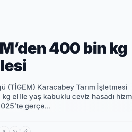
M’den 400 bin kg
lesi
ğü (TİGEM) Karacabey Tarım İşletmesi
 kg el ile yaş kabuklu ceviz hasadı hizme
 2025’te gerçe...