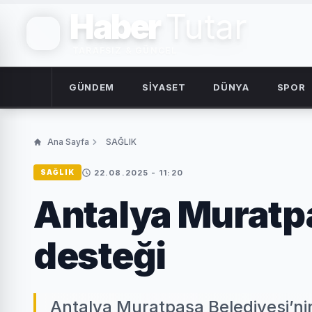
Haber
Tutar
TARAFSIZ & GÜNCEL
GÜNDEM
SİYASET
DÜNYA
SPOR
Ana Sayfa
SAĞLIK
22.08.2025 - 11:20
SAĞLIK
Antalya Muratpa
desteği
Antalya Muratpaşa Belediyesi’nin 