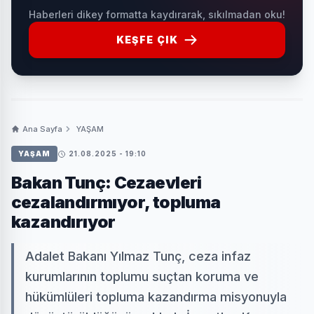
Haberleri dikey formatta kaydırarak, sıkılmadan oku!
KEŞFE ÇIK
Ana Sayfa
YAŞAM
YAŞAM
21.08.2025 - 19:10
Bakan Tunç: Cezaevleri
cezalandırmıyor, topluma
kazandırıyor
Adalet Bakanı Yılmaz Tunç, ceza infaz
kurumlarının toplumu suçtan koruma ve
hükümlüleri topluma kazandırma misyonuyla