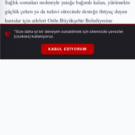
Sağlık sorunları nedeniyle yatağa bağımlı kalan, yürümekte
güçlük çeken ya da tedavi sürecinde desteğe ihtiyaç duyan
hastalar için aileleri Ordu Büyükşehir Belediyesine
başvuruyor. Başvurusu değerlendirilen vatandaşların
"Size daha iyi bir deneyim sunabilmek için sitemizde çerezler
(cookies) kullanıyoruz.
ihtiyaçları en kısa sürede ücretsiz bir şekilde karşılanıyor.
KABUL EDIYORUM
Hasta yatağından tekerlekli sandalyeye, solunum
cihazından hasta yürütecine, hasta banyo sandalyesinden
beyaz bastona kadar gereksinimleri giderilen vatandaşlar
bu sayede daha rahat nefes alıyor, aileler ise sevdiklerinin
yanında onlara daha iyi koşullarda bakabilmenin huzurunu
yaşıyor.
“BİZLER İÇİN BİR NİMET”
Bu kapsamda Fatsa ve Altınordu ilçesinde talepte bulunan