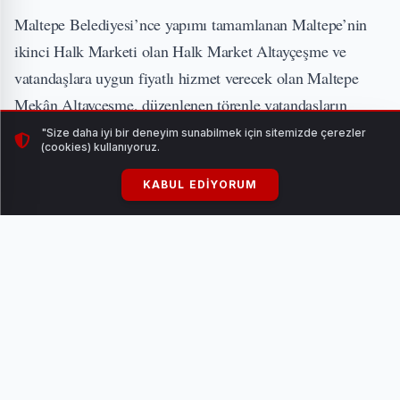
Maltepe Belediyesi’nce yapımı tamamlanan Maltepe’nin
ikinci Halk Marketi olan Halk Market Altayçeşme ve
vatandaşlara uygun fiyatlı hizmet verecek olan Maltepe
Mekân Altayçeşme, düzenlenen törenle vatandaşların
hizmetine açıldı. Bin 512 metrekare alana sahip Cemal
"Size daha iyi bir deneyim sunabilmek için sitemizde çerezler
(cookies) kullanıyoruz.
Süreya Parkı’ndaki yenileme çalışmalarının ardından
yapılan açılış programına Maltepe Belediye Başkanı
KABUL EDIYORUM
Mimar Esin Köymen’in yanı sıra Maltepe Belediyesi
Başkan Yardımcıları, İBB yetkilileri, birim müdürleri,
Meclis üyeleri, CHP il ve ilçe yöneticileri, muhtarlar,
vatandaşlar ve mahalle sakinleri katıldı.
“Maltepe’de Yaşam Var”
Açılışta konuşma yapan Belediye Başkanı Esin Köymen,