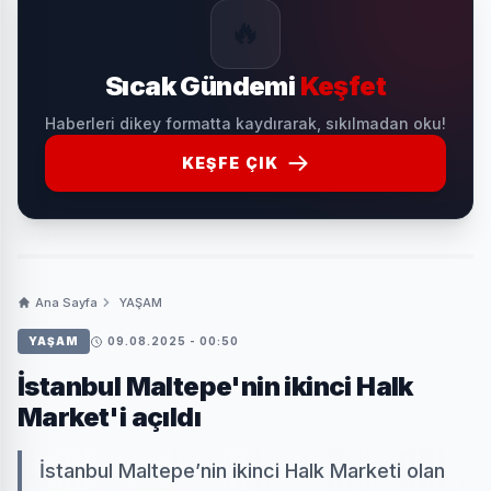
🔥
Sıcak Gündemi
Keşfet
Haberleri dikey formatta kaydırarak, sıkılmadan oku!
KEŞFE ÇIK
Ana Sayfa
YAŞAM
YAŞAM
09.08.2025 - 00:50
İstanbul Maltepe'nin ikinci Halk
Market'i açıldı
İstanbul Maltepe’nin ikinci Halk Marketi olan