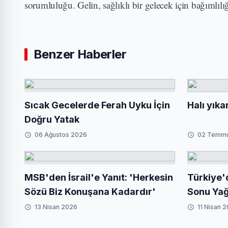
sorumluluğu. Gelin, sağlıklı bir gelecek için bağımlılı
Benzer Haberler
Sıcak Gecelerde Ferah Uyku İçin
Halı yıka
Doğru Yatak
06 Ağustos 2026
02 Temm
MSB'den İsrail'e Yanıt: 'Herkesin
Türkiye'
Sözü Biz Konuşana Kadardır'
Sonu Yağ
Giriş
13 Nisan 2026
11 Nisan 