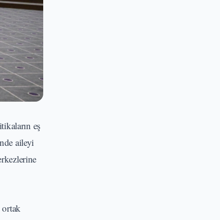
itikaların eş
de aileyi
erkezlerine
 ortak