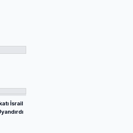
tı İsrail
Uyandırdı