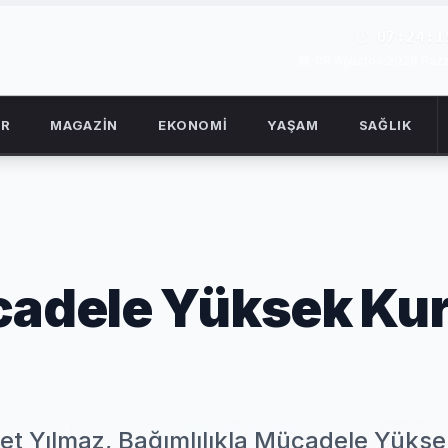
07:24:1
09 Ağustos 2026 Paza
OR
MAGAZİN
EKONOMİ
YAŞAM
SAĞLIK
cadele Yüksek Ku
t Yılmaz, Bağımlılıkla Mücadele Yükse