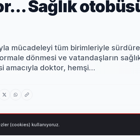
r... Sağlık otobüs
yla mücadeleyi tüm birimleriyle sürdür
normale dönmesi ve vatandaşların sağlı
i amacıyla doktor, hemşi...
zler (cookies) kullanıyoruz.