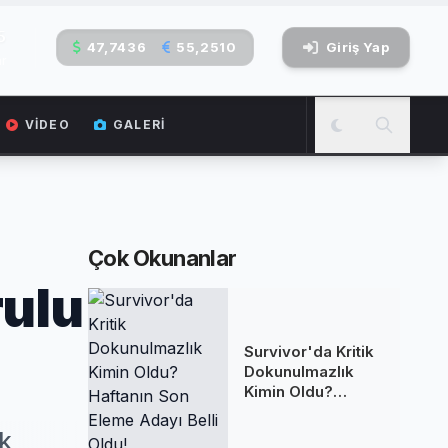
6
47,7436
55,2510
Giriş Yap
r
VIDEO
GALERI
Çok Okunanlar
rulu
Survivor'da Kritik
Dokunulmazlık
Kimin Oldu?
Haftanın Son
Eleme Adayı Belli
k