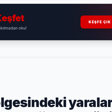
eşfet
KEŞFE ÇIK
sıkılmadan oku!
lgesindeki yaralar