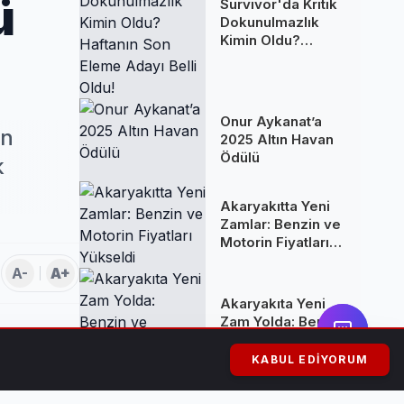
ü
Survivor'da Kritik
Dokunulmazlık
Kimin Oldu?
Haftanın Son
Eleme Adayı Belli
Oldu!
Onur Aykanat’a
en
2025 Altın Havan
Ödülü
k
Akaryakıtta Yeni
Zamlar: Benzin ve
Motorin Fiyatları
Yükseldi
A-
A+
Akaryakıta Yeni
Zam Yolda: Benzin
ve Motorine
Yüksek Artış
KABUL EDIYORUM
Bekleniyor