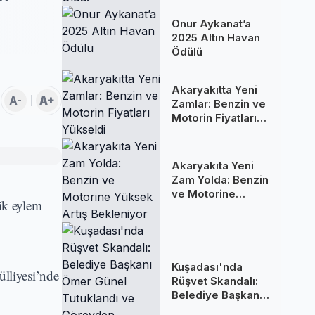
Oldu!
Onur Aykanat’a
2025 Altın Havan
Ödülü
Akaryakıtta Yeni
A-
A+
Zamlar: Benzin ve
Motorin Fiyatları
Yükseldi
Akaryakıta Yeni
Zam Yolda: Benzin
ve Motorine
ik eylem
Yüksek Artış
Bekleniyor
Kuşadası'nda
lliyesi’nde
Rüşvet Skandalı:
Belediye Başkanı
Ömer Günel