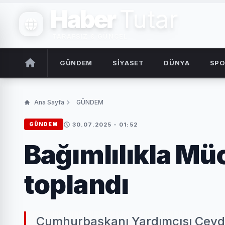
Haber
Tutar
TARAFSIZ & GÜNCEL
GÜNDEM
SİYASET
DÜNYA
SP
Ana Sayfa
GÜNDEM
30.07.2025 - 01:52
GÜNDEM
Bağımlılıkla Mü
toplandı
Cumhurbaşkanı Yardımcısı Cevde