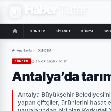
Haber
Tutar
TARAFSIZ & GÜNCEL
GÜNDEM
SİYASET
DÜNYA
SP
Ana Sayfa
GÜNDEM
30.07.2025 - 01:51
GÜNDEM
Antalya’da tarı
Antalya Büyükşehir Belediyesi’n
yapan çiftçiler, ürünlerini hasat
yaylalarından biri olan Korkuteli 