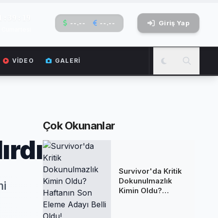
1:39:20
--.--
--.--
Giriş Yap
 Cumartesi
VIDEO
GALERI
Çok Okunanlar
ırdı
Survivor'da Kritik
Dokunulmazlık
mi
Kimin Oldu?
Haftanın Son
Eleme Adayı Belli