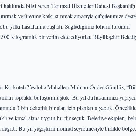
 hakkında bilgi veren Tarımsal Hizmetler Dairesi Başkanlığı 
rtırmak ve üretime katkı sunmak amacıyla çiftçilerimize deste
z bu yılki hasatlarına başladı. Sağladığımız tohum türünün
0 kilogramlık bir verim elde ediyorlar. Büyükşehir Belediy
lirten Korkuteli Yeşiloba Mahallesi Muhtarı Önder Gündüz, “B
umları toprakla buluşturmuştuk. Bu yıl da hasadımızı yapıyor
mında 3 bin dekarlık bir alan için planlama yaptık. Öncelikl
ı ve kırsal alana uygun bir tür seçtik. Belediye ekipleri, bel
 dağıttı. Bu yıl yağışların normal seyretmesiyle birlikte bölge