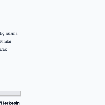
Hiç sulama
ohumlar
arak
 'Herkesin