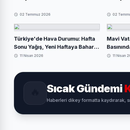
02 Temmuz 2026
02 Temm
Türkiye'de Hava Durumu: Hafta
Mavi Vat
Sonu Yağış, Yeni Haftaya Baharla
Basınınd
Giriş
11 Nisan 2026
11 Nisan 
Sıcak Gündemi
K
🔥
Haberleri dikey formatta kaydırarak, 