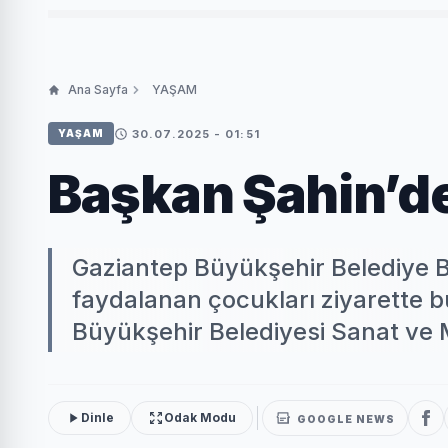
Ana Sayfa
YAŞAM
30.07.2025 - 01:51
YAŞAM
Başkan Şahin’de
Gaziantep Büyükşehir Belediye B
faydalanan çocukları ziyarette 
Büyükşehir Belediyesi Sanat ve M
Dinle
Odak Modu
GOOGLE NEWS