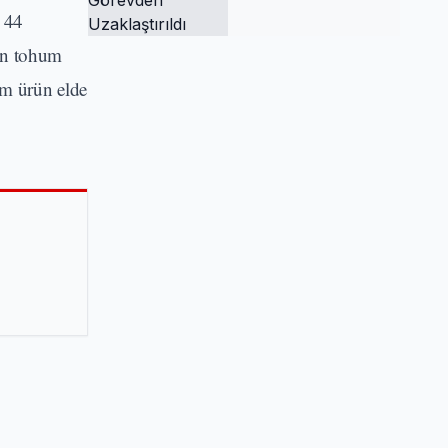
Tutuklandı ve
e 44
Görevden
nin tohum
Uzaklaştırıldı
am ürün elde