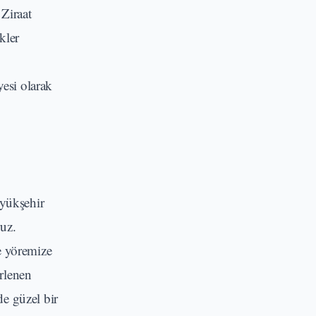
Ziraat
kler
esi olarak
üyükşehir
uz.
e yöremize
irlenen
de güzel bir