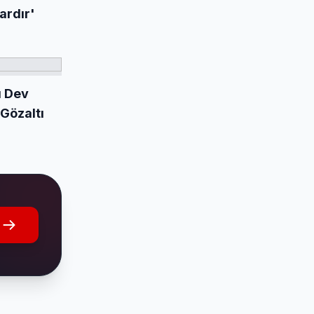
ardır'
ı Dev
Gözaltı