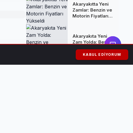
Akaryakıtta Yeni
Zamlar: Benzin ve
Motorin Fiyatları
Yükseldi
Akaryakıta Yeni
Zam Yolda: Benzin
ve Motorine
ltan Mehmet
Yüksek Artış
KABUL EDIYORUM
Bekleniyor
iviteler
Kuşadası'nda
Rüşvet Skandalı:
Belediye Başkanı
Ömer Günel
Tutuklandı ve
Görevden
Uzaklaştırıldı
ber