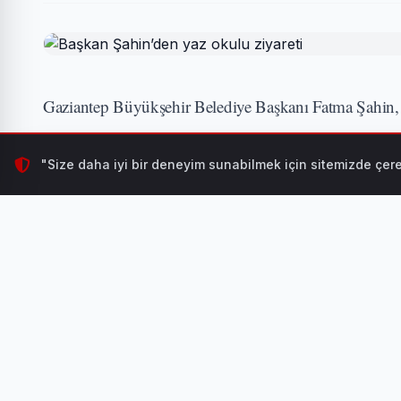
Gaziantep Büyükşehir Belediye Başkanı Fatma Şahin, y
GAZİANTEP (İGFA) -
Gaziantep Büyükşehir Beled
"Size daha iyi bir deneyim sunabilmek için sitemizde çere
Eğitim Akademisinde öğrencilerle bir araya gelen Başka
hakkında bilgi aldı.
İLGİNİZİ ÇEKEBİLİR
Mindfulness (Bilinçli
HABERI OKU