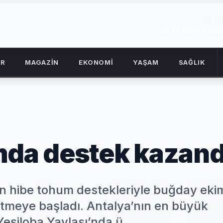
0
08 Ağustos 2026
OR
MAGAZİN
EKONOMİ
YAŞAM
SAĞLIK
mda destek kazand
in hibe tohum destekleriyle buğday eki
 etmeye başladı. Antalya’nın en büyük
Yeşiloba Yaylası’nda ü...