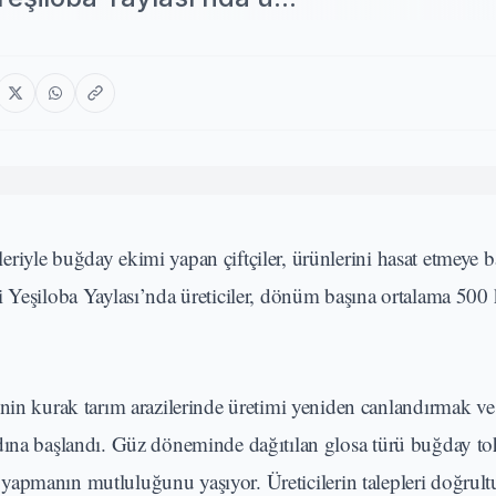
iyle buğday ekimi yapan çiftçiler, ürünlerini hasat etmeye b
i Yeşiloba Yaylası’nda üreticiler, dönüm başına ortalama 500
in kurak tarım arazilerinde üretimi yeniden canlandırmak ve ü
adına başlandı. Güz döneminde dağıtılan glosa türü buğday t
sat yapmanın mutluluğunu yaşıyor. Üreticilerin talepleri doğrul