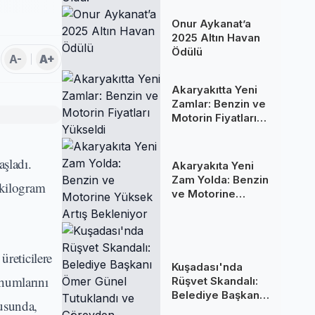
Oldu!
Onur Aykanat’a
2025 Altın Havan
Ödülü
A-
A+
Akaryakıtta Yeni
Zamlar: Benzin ve
Motorin Fiyatları
Yükseldi
aşladı.
Akaryakıta Yeni
Zam Yolda: Benzin
 kilogram
ve Motorine
Yüksek Artış
Bekleniyor
reticilere
Kuşadası'nda
ohumlarını
Rüşvet Skandalı:
Belediye Başkanı
tusunda,
Ömer Günel