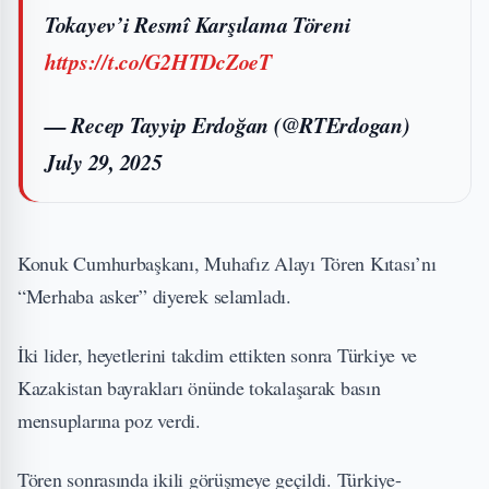
Tokayev’i Resmî Karşılama Töreni
https://t.co/G2HTDcZoeT
— Recep Tayyip Erdoğan (@RTErdogan)
July 29, 2025
Konuk Cumhurbaşkanı, Muhafız Alayı Tören Kıtası’nı
“Merhaba asker” diyerek selamladı.
İki lider, heyetlerini takdim ettikten sonra Türkiye ve
Kazakistan bayrakları önünde tokalaşarak basın
mensuplarına poz verdi.
Tören sonrasında ikili görüşmeye geçildi. Türkiye-