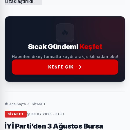
🔥
Sıcak Gündemi
Keşfet
Haberleri dikey formatta kaydırarak, sıkılmadan oku!
KEŞFE ÇIK
Ana Sayfa
SİYASET
SİYASET
30.07.2025 - 01:51
İYİ Parti’den 3 Ağustos Bursa