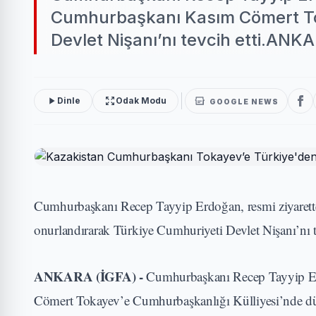
Cumhurbaşkanı Kasım Cömert Tok
Devlet Nişanı’nı tevcih etti.ANK
Dinle
Odak Modu
GOOGLE NEWS
Cumhurbaşkanı Recep Tayyip Erdoğan, resmi ziyaret
onurlandırarak Türkiye Cumhuriyeti Devlet Nişanı’nı te
ANKARA (İGFA) -
Cumhurbaşkanı Recep Tayyip Erd
Cömert Tokayev’e Cumhurbaşkanlığı Külliyesi’nde düz