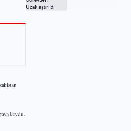
Tutuklandı ve
Görevden
Uzaklaştırıldı
zakistan
ortaya koydu.