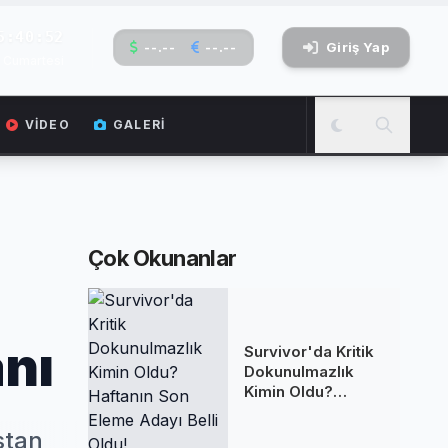
5:40:53
--.--
--.--
Giriş Yap
 Cumartesi
VIDEO
GALERI
Çok Okunanlar
anı
Survivor'da Kritik
Dokunulmazlık
Kimin Oldu?
Haftanın Son
Eleme Adayı Belli
stan