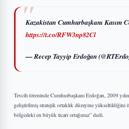
Kazakistan Cumhurbaşkanı Kasım Cöm
https://t.co/RFW3np82Cl
— Recep Tayyip Erdoğan (@RTErd
Tevcih töreninde Cumhurbaşkanı Erdoğan, 2009 yılında st
geliştirilmiş stratejik ortaklık düzeyine yükseltildiği
bölgedeki en büyük ticari ortağımız” dedi.