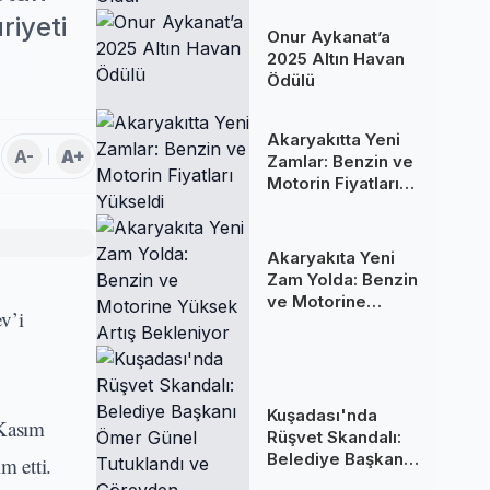
Oldu!
iyeti
Onur Aykanat’a
2025 Altın Havan
Ödülü
Akaryakıtta Yeni
A-
A+
Zamlar: Benzin ve
Motorin Fiyatları
Yükseldi
Akaryakıta Yeni
Zam Yolda: Benzin
ve Motorine
v’i
Yüksek Artış
Bekleniyor
Kuşadası'nda
 Kasım
Rüşvet Skandalı:
Belediye Başkanı
m etti.
Ömer Günel