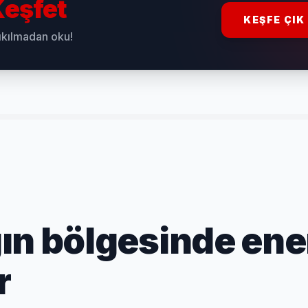
eşfet
KEŞFE ÇIK
sıkılmadan oku!
ın bölgesinde ener
r