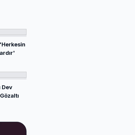
 'Herkesin
ardır'
ı Dev
Gözaltı