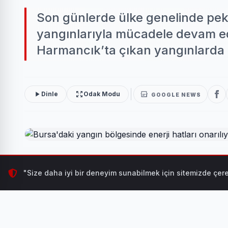
Son günlerde ülke genelinde pek
yangınlarıyla mücadele devam edi
Harmancık’ta çıkan yangınlarda 
Dinle
Odak Modu
GOOGLE NEWS
Son günlerde ülke genelinde pek çok farklı noktada g
"Size daha iyi bir deneyim sunabilmek için sitemizde çere
Gürsu, Kestel, Orhaneli- Harmancık’ta çıkan yangınlar
BURSA (İGFA) -
UEDAŞ, enerji altyapısının güvenliğ