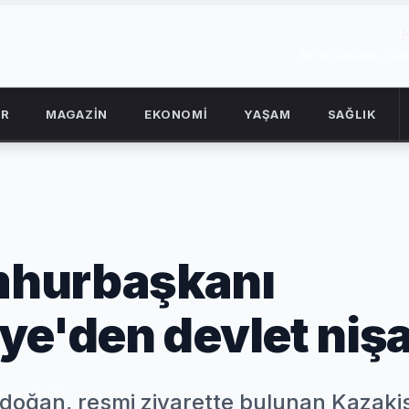
1
08 Ağustos 2026
OR
MAGAZİN
EKONOMİ
YAŞAM
SAĞLIK
mhurbaşkanı
ye'den devlet niş
oğan, resmi ziyarette bulunan Kazaki