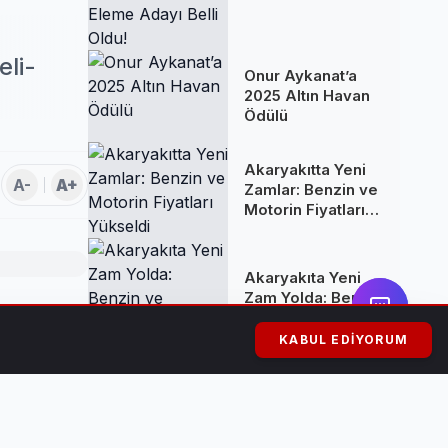
Haftanın Son
Eleme Adayı Belli
Oldu!
eli-
Onur Aykanat’a
2025 Altın Havan
Ödülü
Akaryakıtta Yeni
A-
A+
Zamlar: Benzin ve
Motorin Fiyatları
Yükseldi
Akaryakıta Yeni
Zam Yolda: Benzin
ve Motorine
ursa’nın
Yüksek Artış
KABUL EDIYORUM
Bekleniyor
.
Kuşadası'nda
riyor.
Rüşvet Skandalı: