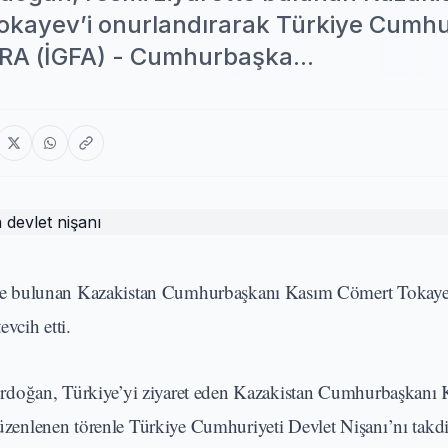
ayev’i onurlandırarak Türkiye Cumhur
ARA (İGFA) - Cumhurbaşka...
te bulunan Kazakistan Cumhurbaşkanı Kasım Cömert Tokaye
vcih etti.
oğan, Türkiye’yi ziyaret eden Kazakistan Cumhurbaşkanı
enlenen törenle Türkiye Cumhuriyeti Devlet Nişanı’nı takdi