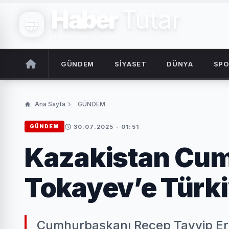
Haber
Tutar
TARAFSIZ & GÜNCEL
GÜNDEM
SİYASET
DÜNYA
SP
Ana Sayfa
GÜNDEM
30.07.2025 - 01:51
GÜNDEM
Kazakistan Cu
Tokayev’e Türki
Cumhurbaşkanı Recep Tayyip Erd