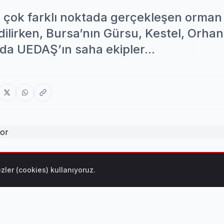
 çok farklı noktada gerçekleşen orman
lirken, Bursa’nın Gürsu, Kestel, Orhan
da UEDAŞ’ın saha ekipler...
erçekleşen orman yangınlarıyla mücadele devam edilirken, B
zler (cookies) kullanıyoruz.
da da UEDAŞ’ın saha ekipleri kesintisiz görevini sürdürüyor
ini sağlamak amacıyla sahada çeşitli müdahaleler gerçekleşti