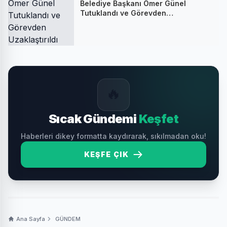
Belediye Başkanı Ömer Günel
Tutuklandı ve Görevden
Uzaklaştırıldı
🔥
Sıcak Gündemi
Keşfet
Haberleri dikey formatta kaydırarak, sıkılmadan oku!
KEŞFE ÇIK
Ana Sayfa
GÜNDEM