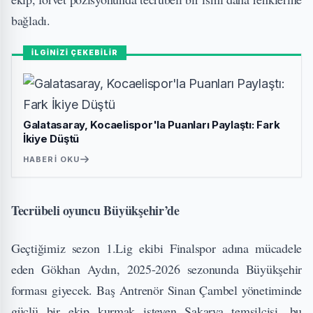
bağladı.
İLGİNİZİ ÇEKEBİLİR
Galatasaray, Kocaelispor'la Puanları Paylaştı: Fark
İkiye Düştü
HABERI OKU
Tecrübeli oyuncu Büyükşehir’de
Geçtiğimiz sezon 1.Lig ekibi Finalspor adına mücadele
eden Gökhan Aydın, 2025-2026 sezonunda Büyükşehir
forması giyecek. Baş Antrenör Sinan Çambel yönetiminde
güçlü bir ekip kurmak isteyen Sakarya temsilcisi, bu