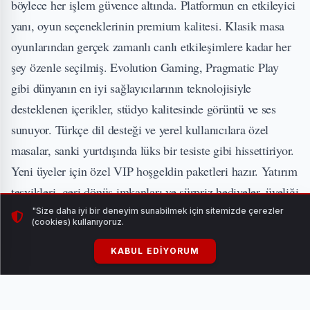
böylece her işlem güvence altında. Platformun en etkileyici
yanı, oyun seçeneklerinin premium kalitesi. Klasik masa
oyunlarından gerçek zamanlı canlı etkileşimlere kadar her
şey özenle seçilmiş. Evolution Gaming, Pragmatic Play
gibi dünyanın en iyi sağlayıcılarının teknolojisiyle
desteklenen içerikler, stüdyo kalitesinde görüntü ve ses
sunuyor. Türkçe dil desteği ve yerel kullanıcılara özel
masalar, sanki yurtdışında lüks bir tesiste gibi hissettiriyor.
Yeni üyeler için özel VIP hoşgeldin paketleri hazır. Yatırım
teşvikleri, geri dönüş imkanları ve sürpriz hediyeler, üyeliği
daha değerli kılıyor. Para transferleri Papara, havale, kripto
"Size daha iyi bir deneyim sunabilmek için sitemizde çerezler
(cookies) kullanıyoruz.
para gibi yöntemlerle anında ve masrafsız tamamlanıyor.
Destek ekibi 7/24 aktif; Türkçe olarak profesyonel ve nazik
KABUL EDIYORUM
bir hizmet veriyor.
İLGİNİZİ ÇEKEBİLİR