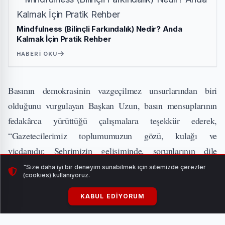
Mindfulness (Bilinçli Farkındalık) Nedir? Anda
Kalmak İçin Pratik Rehber
HABERI OKU
Basının demokrasinin vazgeçilmez unsurlarından biri
olduğunu vurgulayan Başkan Uzun, basın mensuplarının
fedakârca yürüttüğü çalışmalara teşekkür ederek,
“Gazetecilerimiz toplumumuzun gözü, kulağı ve
vicdanıdır. Şehrimizin gelişiminde, sorunlarının dile
getirilmesinde ve ortak aklın oluşmasında çok önemli bir
"Size daha iyi bir deneyim sunabilmek için sitemizde çerezler
(cookies) kullanıyoruz.
rol üstleniyorsunuz. Sizlerin emekleri bizim için çok
kıymetli.” dedi.
KABUL EDIYORUM
SİVAS’A “BASIN PARKI” MÜJDESİ