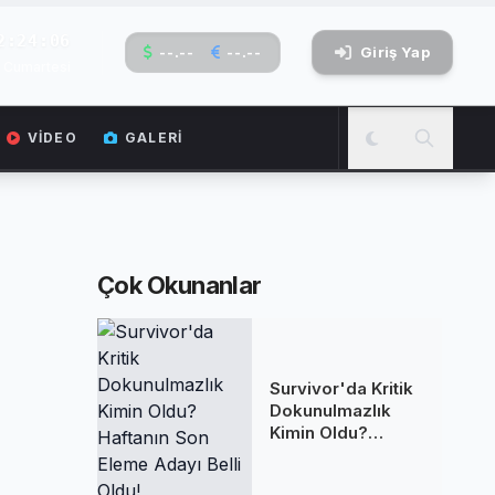
2:24:07
--.--
--.--
Giriş Yap
 Cumartesi
VIDEO
GALERI
Çok Okunanlar
Survivor'da Kritik
Dokunulmazlık
Kimin Oldu?
Haftanın Son
Eleme Adayı Belli