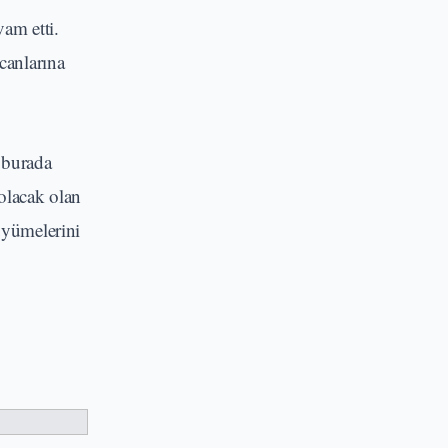
vam etti.
canlarına
 burada
olacak olan
üyümelerini