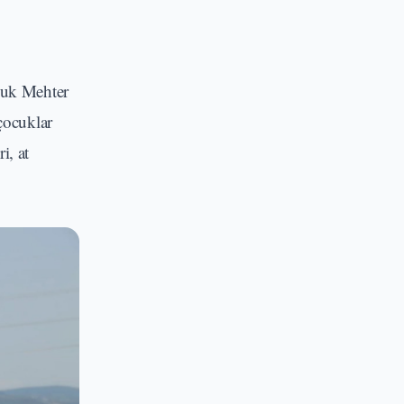
ocuk Mehter
çocuklar
i, at