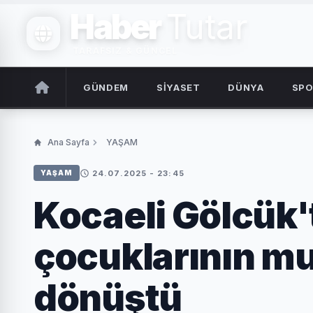
Haber
Tutar
TARAFSIZ & GÜNCEL
GÜNDEM
SİYASET
DÜNYA
SP
Ana Sayfa
YAŞAM
24.07.2025 - 23:45
YAŞAM
Kocaeli Gölcük'
çocuklarının mu
dönüştü