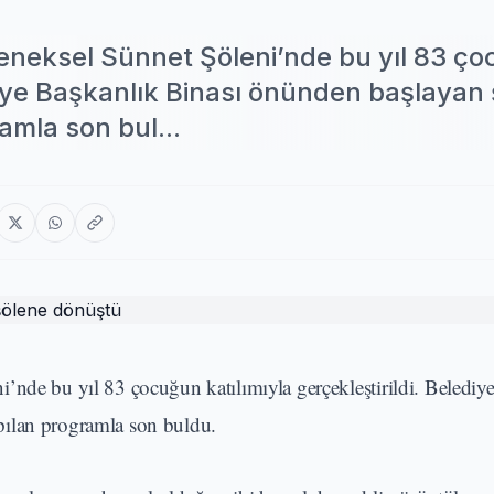
leneksel Sünnet Şöleni’nde bu yıl 83 ç
ediye Başkanlık Binası önünden başlayan 
mla son bul...
’nde bu yıl 83 çocuğun katılımıyla gerçekleştirildi. Belediy
pılan programla son buldu.