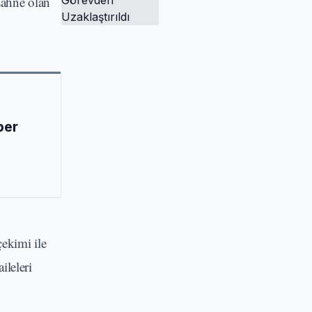
sahne olan
Tutuklandı ve
Görevden
Uzaklaştırıldı
ber
çekimi ile
ileleri