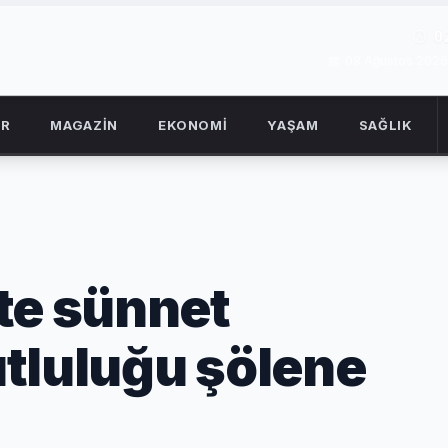
0
08 Ağustos 2026
OR
MAGAZİN
EKONOMİ
YAŞAM
SAĞLIK
te sünnet
tluluğu şölene