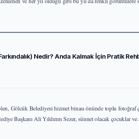
zenlenen ve her yıl olduğu gibi bu yıl da renkli görüntülere 
 Farkındalık) Nedir? Anda Kalmak İçin Pratik Reh
şölen, Gölcük Belediyesi hizmet binası önünde toplu fotoğraf 
diye Başkanı Ali Yıldırım Sezer, sünnet olacak çocuklar ve a