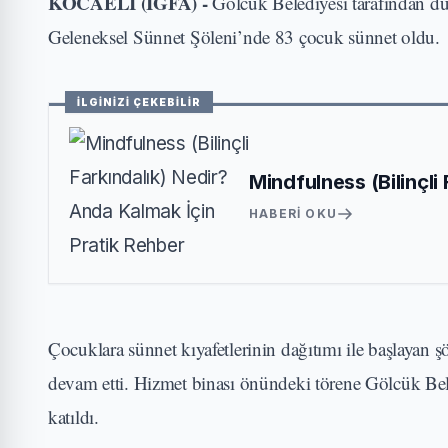
KOCAELİ (İGFA) -
Gölcük Belediyesi tarafından dü
Geleneksel Sünnet Şöleni’nde 83 çocuk sünnet oldu.
İLGİNİZİ ÇEKEBİLİR
Mindfulness (Bilinçli
HABERI OKU
Çocuklara sünnet kıyafetlerinin dağıtımı ile başlayan 
devam etti. Hizmet binası önündeki törene Gölcük Bele
katıldı.