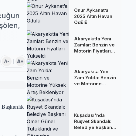
Oldu!
Onur Aykanat’a
ocuğun
2025 Altın Havan
Ödülü
şölen,
Akaryakıtta Yeni
Zamlar: Benzin ve
Motorin Fiyatları
Yükseldi
A-
A+
Akaryakıta Yeni
Zam Yolda: Benzin
ve Motorine
Yüksek Artış
Bekleniyor
e Başkanlık
Kuşadası'nda
Rüşvet Skandalı:
Belediye Başkanı
Ömer Günel