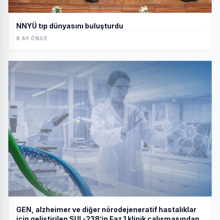
NNYÜ tıp dünyasını buluşturdu
8 AY ÖNCE
GEN, alzheimer ve diğer nörodejeneratif hastalıklar
için geliştirilen SUL-238’in Faz 1 klinik çalışmasından