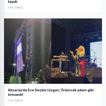
taşıdı
1 YIL ÖNCE
Aksaray’da Ece Seçkin rüzgarı; Örümcek adam gibi
tırmandı!
1 YIL ÖNCE