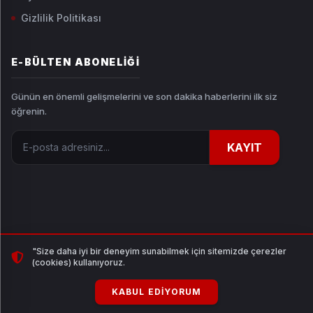
Gizlilik Politikası
E-BÜLTEN ABONELIĞI
Günün en önemli gelişmelerini ve son dakika haberlerini ilk siz
öğrenin.
E-posta adresiniz
KAYIT
"Size daha iyi bir deneyim sunabilmek için sitemizde çerezler
© 2026 Habertutar.com Tüm hakları saklıdır.
(cookies) kullanıyoruz.
YAZILIM & TASARIM:
YN HABER
SITE HARITASI
RSS
KABUL EDIYORUM