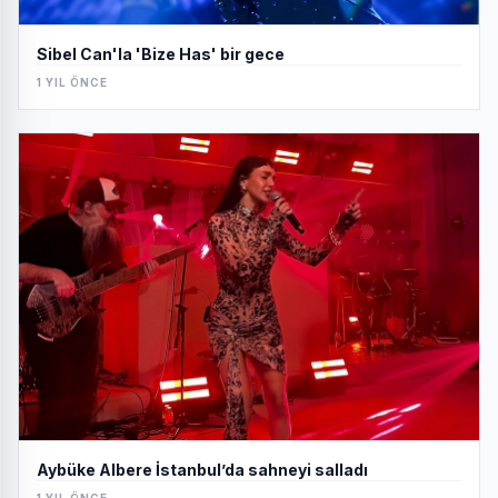
Sibel Can'la 'Bize Has' bir gece
1 YIL ÖNCE
Aybüke Albere İstanbul’da sahneyi salladı
1 YIL ÖNCE