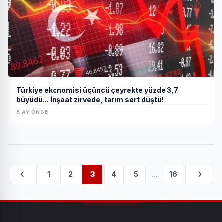
Türkiye ekonomisi üçüncü çeyrekte yüzde 3,7
büyüdü... İnşaat zirvede, tarım sert düştü!
8 AY ÖNCE
...
1
2
3
4
5
16