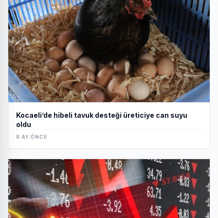
Kocaeli’de hibeli tavuk desteği üreticiye can suyu
oldu
8 AY ÖNCE